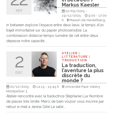
Markus Kaesler
évenement
DATE
JEU
écolotude
Notre équipe
Partenaires institutionnels
Cours enfants / ados
Infos profs d’allemand
Cercle de lecture
Niveaux de base
SEP
22/09/2025 -
CATÉGORIE
19/12/2025
9:00 - 17:00
AU
h
Maison de Heidelberg
Conseil de mobilité
Jumelage Heidelberg / Montpellier
Coopérations culturelles et pédagogiques
Les Mystères de Heidelberg
Cours particuliers
Infos pour les parents
Onleihe – Prêt en ligne
Equipe de Montpellier
Perfectionnement
Matériel pédagogique
in between explore l'espace entre deux lieux, le temps d'un
trajet immortalisé sur du papier photosensible. La
VILLE
Petites annonces
Plan d’accès
Réseaux franco-allemands en LR
99Ballons
Stages intensifs
Section Internationale Allemand
Coaching individuel
Equipe de Heidelberg
50 ans en 2016
Cours thématiques
Formation des enseignants
combinaison distance-temps-lumière de cet entre-deux
dépasse notre capacité...
Brieffreunde@correspondants
Réseau d’affaires
Centre d’examens
AbiBac
Point info
Parcourir les annonces
Maison de Montpellier
Atelier de chant
2
ATELIER
Classe@Klasse
Liens utiles
Inscriptions et tarifs
Volontariat écologique
Rédiger une annonce
Formation professionnelle
LITTÉRATURE
TRADUCTION
La traduction,
Inscription à notre newsletter
Tandem linguistique
Opportunités
Inscription pour les classes françaises
l’aventure la plus
DÉC
discrète du
Actualités
Anmeldung für deutsche Klassen
monde ?
02/12/2025
14:15 - 15:45 h
Université Paul-Valéry
Montpellier 3
Atelier-rencontre avec la traductrice Stéphanie Lux Nombre
de places très limité. Merci de bien vouloir vous inscrire par
retour e-mail à Janina Gillé La salle...