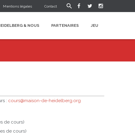
Mentions légales
Contact
HEIDELBERG & NOUS
PARTENAIRES
JEU
rs :
cours@maison-de-heidelberg.org
s de cours)
es de cours)