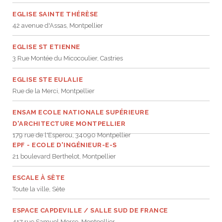
EGLISE SAINTE THÉRÈSE
JEU
écolotude
Notre équipe
Partenaires institutionnels
Cours enfants / ados
Infos profs d’allemand
Cercle de lecture
Niveaux de base
42 avenue d'Assas, Montpellier
Conseil de mobilité
Jumelage Heidelberg / Montpellier
Coopérations culturelles et pédagogiques
Les Mystères de Heidelberg
Cours particuliers
Infos pour les parents
Onleihe – Prêt en ligne
Equipe de Montpellier
Perfectionnement
Matériel pédagogique
EGLISE ST ETIENNE
3 Rue Montée du Micocoulier, Castries
Petites annonces
Plan d’accès
Réseaux franco-allemands en LR
99Ballons
Stages intensifs
Section Internationale Allemand
Coaching individuel
Equipe de Heidelberg
50 ans en 2016
Cours thématiques
Formation des enseignants
EGLISE STE EULALIE
Brieffreunde@correspondants
Réseau d’affaires
Centre d’examens
AbiBac
Point info
Parcourir les annonces
Maison de Montpellier
Atelier de chant
Rue de la Merci, Montpellier
Classe@Klasse
Liens utiles
Inscriptions et tarifs
Volontariat écologique
Rédiger une annonce
Formation professionnelle
ENSAM ECOLE NATIONALE SUPÉRIEURE
D'ARCHITECTURE MONTPELLIER
Inscription à notre newsletter
Tandem linguistique
Opportunités
Inscription pour les classes françaises
179 rue de l'Esperou, 34090 Montpellier
EPF - ECOLE D'INGÉNIEUR-E-S
Actualités
Anmeldung für deutsche Klassen
21 boulevard Berthelot, Montpellier
ESCALE À SÈTE
Toute la ville, Sète
ESPACE CAPDEVILLE / SALLE SUD DE FRANCE
417 rue Samuel Morse, Montpellier