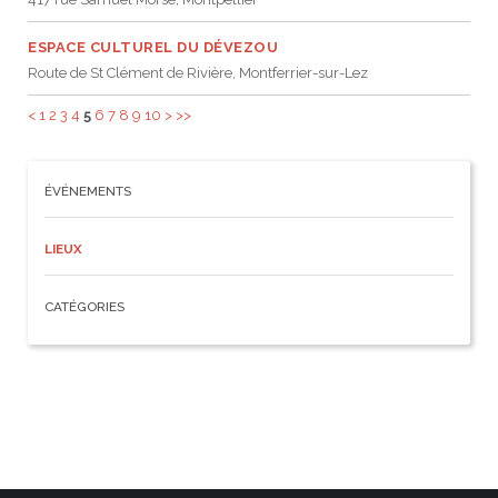
ESPACE CULTUREL DU DÉVEZOU
Route de St Clément de Rivière, Montferrier-sur-Lez
<
1
2
3
4
5
6
7
8
9
10
>
>>
ÉVÉNEMENTS
LIEUX
CATÉGORIES