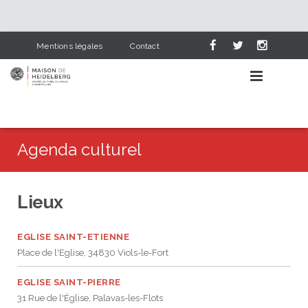
Mentions légales
Contact
Agenda culturel
AGENDA CULTUREL
Lieux
APPRENDRE L’ALLEMAND
Événements
NOS SERVICES
EGLISE SAINT-ETIENNE
Lieux
Pourquoi apprendre l’allemand
Place de l'Eglise, 34830 Viols-le-Fort
HEIDELBERG & NOUS
Catégories
Cours d’allemand
Bibliothèque
EGLISE SAINT-PIERRE
31 Rue de l'Église, Palavas-les-Flots
PARTENAIRES
L’allemand dans le scolaire
Deutsch-französische Corona-Chroniken
Visite en photos
Cours pour adultes
Dernières acquisitions